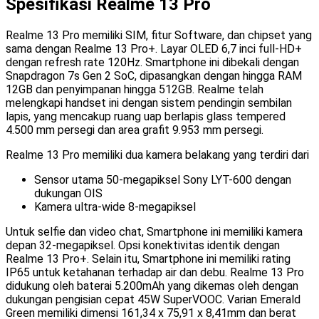
Spesifikasi Realme 13 Pro
Realme 13 Pro memiliki SIM, fitur Software, dan chipset yang
sama dengan Realme 13 Pro+. Layar OLED 6,7 inci full-HD+
dengan refresh rate 120Hz. Smartphone ini dibekali dengan
Snapdragon 7s Gen 2 SoC, dipasangkan dengan hingga RAM
12GB dan penyimpanan hingga 512GB. Realme telah
melengkapi handset ini dengan sistem pendingin sembilan
lapis, yang mencakup ruang uap berlapis glass tempered
4.500 mm persegi dan area grafit 9.953 mm persegi.
Realme 13 Pro memiliki dua kamera belakang yang terdiri dari
Sensor utama 50-megapiksel Sony LYT-600 dengan
dukungan OIS
Kamera ultra-wide 8-megapiksel
Untuk selfie dan video chat, Smartphone ini memiliki kamera
depan 32-megapiksel. Opsi konektivitas identik dengan
Realme 13 Pro+. Selain itu, Smartphone ini memiliki rating
IP65 untuk ketahanan terhadap air dan debu. Realme 13 Pro
didukung oleh baterai 5.200mAh yang dikemas oleh dengan
dukungan pengisian cepat 45W SuperVOOC. Varian Emerald
Green memiliki dimensi 161,34 x 75,91 x 8,41mm dan berat