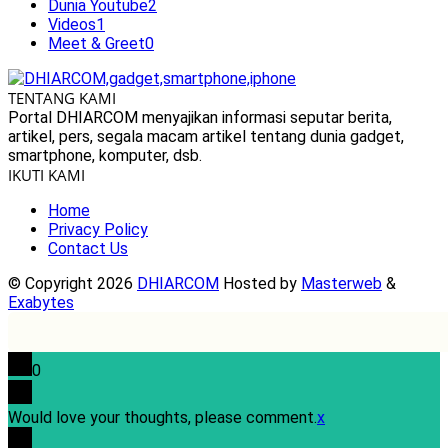
Dunia Youtube
2
Videos
1
Meet & Greet
0
TENTANG KAMI
Portal DHIARCOM menyajikan informasi seputar berita,
artikel, pers, segala macam artikel tentang dunia gadget,
smartphone, komputer, dsb.
IKUTI KAMI
Home
Privacy Policy
Contact Us
© Copyright 2026
DHIARCOM
Hosted by
Masterweb
&
Exabytes
0
Would love your thoughts, please comment.
x