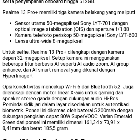
serta penyimpanan onboard hingga 512GB.
Realme 13 Pro+ memiliki tiga kamera belakang yang meliputi
Sensor utama 50-megapiksel Sony LYT-701 dengan
optical image stabilization (OIS) dan aperture f/1.88
Kamera telefoto periskop 50-megapiksel Sony LYT-600
Lensa ultra-wide 8-megapiksel
Untuk selfie, Realme 13 Pro+ dilengkapi dengan kamera
depan 32-megapiksel. Setup kamera ini menggunakan
beberapa fitur berbasis AI seperti AI audio zoom, AI group
enhance, dan AI smart removal yang dikenal dengan
HyperImage+.
Opsi konektivitas mencakup Wi-Fi 6 dan Bluetooth 5.2. Juga
dilengkapi dengan motor linear X-axis untuk gaming dan
speaker stereo ganda dengan dukungan audio Hi-Res.
Pemindai sidik jari dalam layar disediakan untuk autentikasi
biometrik. Ponsel ini dikemas oleh baterai 5.200mAh dengan
dukungan pengisian cepat 80W SuperVOOC. Varian Emerald
Green dari ponsel ini memiliki dimensi 161,34 x 73,91 x
8,41mm dan berat 185,5 gram.