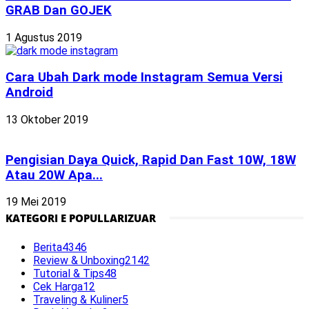
GRAB Dan GOJEK
1 Agustus 2019
Cara Ubah Dark mode Instagram Semua Versi
Android
13 Oktober 2019
Pengisian Daya Quick, Rapid Dan Fast 10W, 18W
Atau 20W Apa...
19 Mei 2019
KATEGORI E POPULLARIZUAR
Berita
4346
Review & Unboxing
2142
Tutorial & Tips
48
Cek Harga
12
Traveling & Kuliner
5