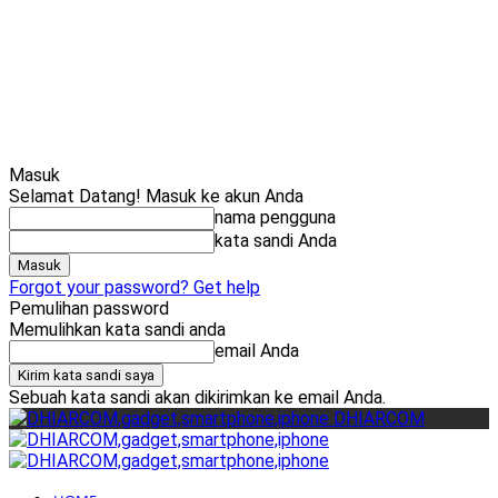
Cari
Gadget Seru?
TikTok: 1,8M
Masuk
Selamat Datang! Masuk ke akun Anda
nama pengguna
kata sandi Anda
Forgot your password? Get help
Pemulihan password
Memulihkan kata sandi anda
email Anda
Sebuah kata sandi akan dikirimkan ke email Anda.
DHIARCOM