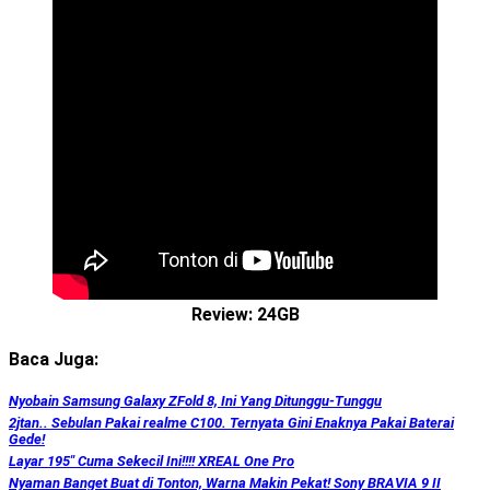
Review: 24GB
Baca Juga:
Nyobain Samsung Galaxy ZFold 8, Ini Yang Ditunggu-Tunggu
2jtan.. Sebulan Pakai realme C100. Ternyata Gini Enaknya Pakai Baterai
Gede!
Layar 195″ Cuma Sekecil Ini!!!! XREAL One Pro
Nyaman Banget Buat di Tonton, Warna Makin Pekat! Sony BRAVIA 9 II