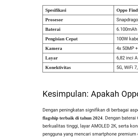
Spesifikasi
Oppo Find
Snapdragon
Prosesor
6.100mAh
Baterai
100W kabe
Pengisian Cepat
4x 50MP +
Kamera
6,82 inci
Layar
5G, WiFi 7,
Konektivitas
Kesimpulan: Apakah Oppo 
Dengan peningkatan signifikan di berbagai as
. Dengan baterai
flagship terbaik di tahun 2024
berkualitas tinggi, layar AMOLED 2K, serta kone
pengguna yang mencari smartphone premium de