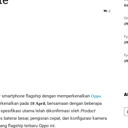
te
Ke
0
Gi
iP
Fy
iP
Fy
iP
A
ar smartphone flagship dengan memperkenalkan
Oppo
erkenalkan pada
, bersamaan dengan beberapa
10 April
Ar
spesifikasi utama telah dikonfirmasi oleh
Product
 baterai besar, pengisian cepat, dan konfigurasi kamera
ang flagship terbaru Oppo ini.