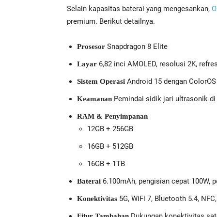
Selain kapasitas baterai yang mengesankan,
O
premium. Berikut detailnya.
Snapdragon 8 Elite
Prosesor
6,82 inci AMOLED, resolusi 2K, refre
Layar
Android 15 dengan ColorOS
Sistem Operasi
Pemindai sidik jari ultrasonik di
Keamanan
RAM & Penyimpanan
12GB + 256GB
16GB + 512GB
16GB + 1TB
6.100mAh, pengisian cepat 100W, p
Baterai
5G, WiFi 7, Bluetooth 5.4, NFC
Konektivitas
Dukungan konektivitas sate
Fitur Tambahan