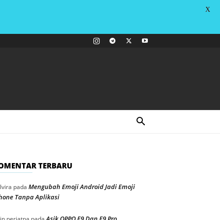
X
OMENTAR TERBARU
Mengubah Emoji Android Jadi Emoji
lvira
pada
hone Tanpa Aplikasi
Asik OPPO F9 Dan F9 Pro
in periatna
pada