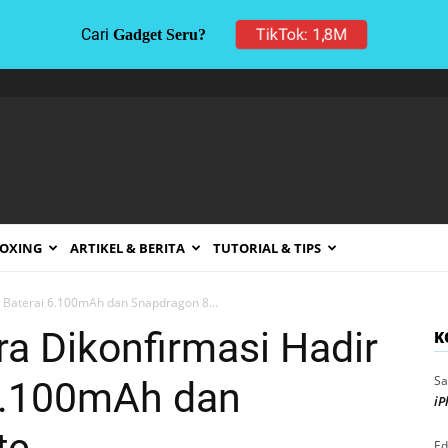
TikTok: 1,8M
Cari
Gadget Seru?
BOXING
ARTIKEL & BERITA
TUTORIAL & TIPS
n Baterai 6.100mAh dan Snapdragon 8...
ra Dikonfirmasi Hadir
K
Sa
6.100mAh dan
iP
Ed