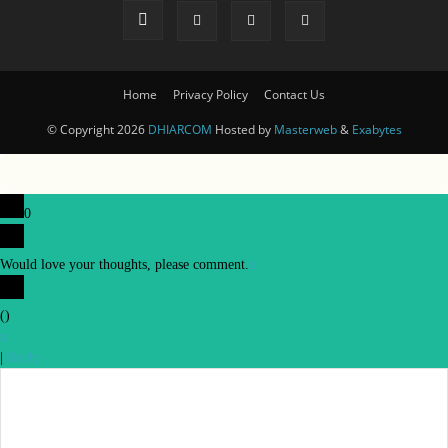
Home
Privacy Policy
Contact Us
© Copyright 2026
DHIARCOM
Hosted by
Masterweb
&
Exabytes
0
Would love your thoughts, please comment.
x
(
)
x
|
Reply