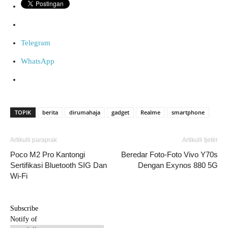
Telegram
WhatsApp
TOPIK
berita
dirumahaja
gadget
Realme
smartphone
Artikulli paraprak
Artikulli tjetër
Poco M2 Pro Kantongi
Beredar Foto-Foto Vivo Y70s
Sertifikasi Bluetooth SIG Dan
Dengan Exynos 880 5G
Wi-Fi
Subscribe
Notify of