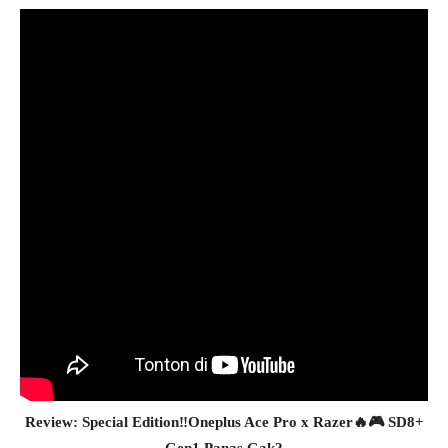
Review: Special Edition‼️Oneplus Ace Pro x Razer🔥🎮 SD8+