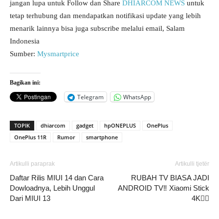
jangan lupa untuk Follow dan Share
DHIARCOM NEWS
untuk
tetap terhubung dan mendapatkan notifikasi update yang lebih
menarik lainnya bisa juga subscribe melalui email, Salam
Indonesia
Sumber:
Mysmartprice
Bagikan ini:
Telegram
WhatsApp
TOPIK
dhiarcom
gadget
hpONEPLUS
OnePlus
OnePlus 11R
Rumor
smartphone
Artikulli paraprak
Artikulli tjetër
Daftar Rilis MIUI 14 dan Cara
RUBAH TV BIASA JADI
Dowloadnya, Lebih Unggul
ANDROID TV‼️ Xiaomi Stick
Dari MIUI 13
4K👍🏻