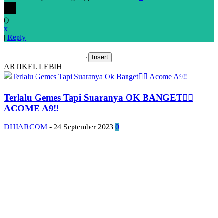
(
)
x
|
Reply
Insert
ARTIKEL LEBIH
Terlalu Gemes Tapi Suaranya OK BANGET👌🏻
ACOME A9‼️
DHIARCOM
-
24 September 2023
0