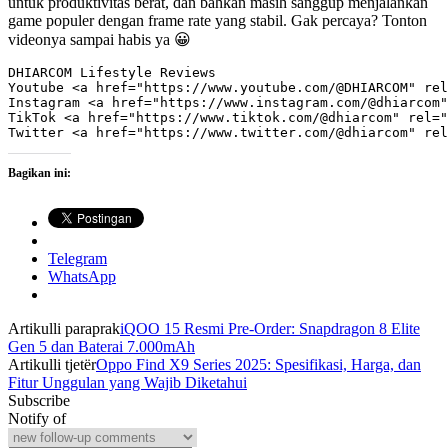
untuk produktivitas berat, dan bahkan masih sanggup menjalankan
game populer dengan frame rate yang stabil. Gak percaya? Tonton
videonya sampai habis ya 😀
DHIARCOM Lifestyle Reviews

Youtube <a href="https://www.youtube.com/@DHIARCOM" rel
Instagram <a href="https://www.instagram.com/@dhiarcom"
TikTok <a href="https://www.tiktok.com/@dhiarcom" rel="
Bagikan ini:
Telegram
WhatsApp
Artikulli paraprak
iQOO 15 Resmi Pre-Order: Snapdragon 8 Elite
Gen 5 dan Baterai 7.000mAh
Artikulli tjetër
Oppo Find X9 Series 2025: Spesifikasi, Harga, dan
Fitur Unggulan yang Wajib Diketahui
Subscribe
Notify of