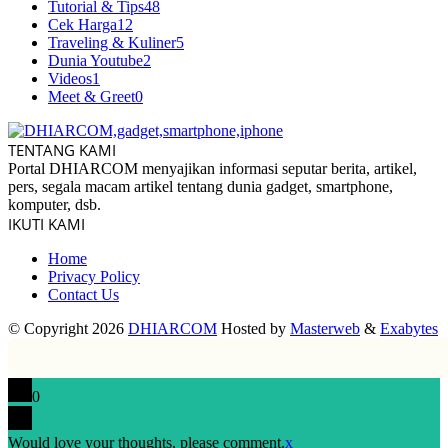
Tutorial & Tips
48
Cek Harga
12
Traveling & Kuliner
5
Dunia Youtube
2
Videos
1
Meet & Greet
0
TENTANG KAMI
Portal DHIARCOM menyajikan informasi seputar berita, artikel,
pers, segala macam artikel tentang dunia gadget, smartphone,
komputer, dsb.
IKUTI KAMI
Home
Privacy Policy
Contact Us
© Copyright 2026
DHIARCOM
Hosted by
Masterweb
&
Exabytes
0
Would love your thoughts, please comment.
x