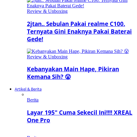
Review & Unboxing
2jtan.. Sebulan Pakai realme C100.
Ternyata Gini Enaknya Pakai Baterai
Gede!
Review & Unboxing
Kebanyakan Main Hape, Pikiran
Kemana Sih? 😤
Artikel & Berita
Berita
Layar 195″ Cuma Sekecil Ini!!!! XREAL
One Pro