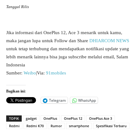
Tanggal Rilis
Jika informasi dari OnePlus 12, Ace 3 menarik untuk kamu,
maka jangan lupa untuk Follow dan Share
DHIARCOM NEWS
untuk tetap terhubung dan mendapatkan notifikasi update yang
lebih menarik lainnya bisa juga subscribe melalui email, Salam
Indonesia
Sumber:
Weibo
|Via:
91mobiles
Bagikan ini:
Telegram
WhatsApp
TOPIK
gadget
OnePlus
OnePlus 12
OnePlus Ace 3
Redmi
Redmi K70
Rumor
smartphone
Spesifikasi Terbaru