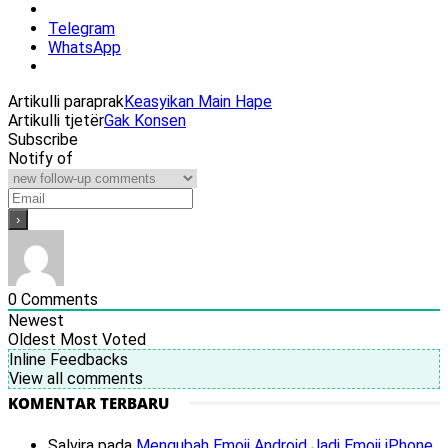
Telegram
WhatsApp
Artikulli paraprak
Keasyikan Main Hape
Artikulli tjetër
Gak Konsen
Subscribe
Notify of
0
Comments
Newest
Oldest
Most Voted
Inline Feedbacks
View all comments
KOMENTAR TERBARU
Salvira
pada
Mengubah Emoji Android Jadi Emoji iPhone