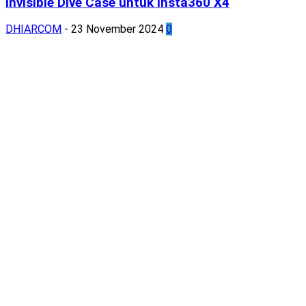
Invisible Dive Case untuk Insta360 X4
DHIARCOM
-
23 November 2024
0