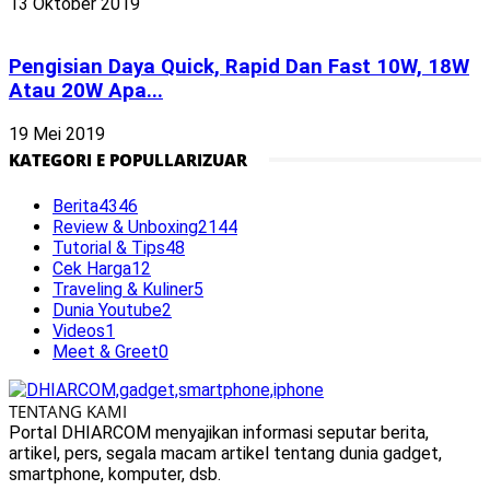
13 Oktober 2019
Pengisian Daya Quick, Rapid Dan Fast 10W, 18W
Atau 20W Apa...
19 Mei 2019
KATEGORI E POPULLARIZUAR
Berita
4346
Review & Unboxing
2144
Tutorial & Tips
48
Cek Harga
12
Traveling & Kuliner
5
Dunia Youtube
2
Videos
1
Meet & Greet
0
TENTANG KAMI
Portal DHIARCOM menyajikan informasi seputar berita,
artikel, pers, segala macam artikel tentang dunia gadget,
smartphone, komputer, dsb.