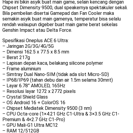
Hape ini bikin asyik buat main game, selain kencang dengan
Chipset Dimensity 9500, dual speakernya spektakuler sekali.
Bila pembelian disertai Gamepad dan Fan Cooler maka
semakin asyik buat main gamenya, temperatur bisa selalu
rendah walaupun digeber buat main game berat sekelas
Genshin Impact atau Delta Force.
Spesifikasi Oneplus ACE 6 Ultra:
– Jaringan 2G/3G/4G/5G
– Dimensi 162.5 x 77.5 x 8.5 mm
– Berat 217g
– Lapisan depan kaca, belakang silicone polymer
– Frame aluminium
– Simtray Dual Nano-SIM (tidak ada slot Micro-SD)
– IP68/IP69 (tahan debu dan air 1.5m selama 30mnt)
– Layar 6.78” AMOLED, 165Hz
– Resolusi layar 1272 x 2772 pixels
– Crystal Shield Glass
– OS Android 16 + ColorOS 16
– Chipset Mediatek Dimensity 9500 (3 nm)
– CPU Octa-core (1×4.21 GHz C1-Ultra & 3×3.5 GHz C1-
Premium & 4×2.7 GHz C1-Pro)
– GPU Mali-G1 Ultra MC12
– RAM 12/512GB