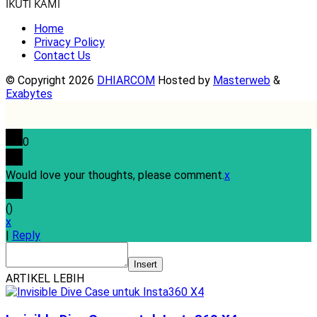
IKUTI KAMI
Home
Privacy Policy
Contact Us
© Copyright 2026
DHIARCOM
Hosted by
Masterweb
&
Exabytes
0
Would love your thoughts, please comment.
x
(
)
x
|
Reply
Insert
ARTIKEL LEBIH