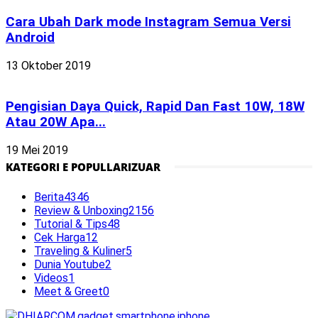
Cara Ubah Dark mode Instagram Semua Versi
Android
13 Oktober 2019
Pengisian Daya Quick, Rapid Dan Fast 10W, 18W
Atau 20W Apa...
19 Mei 2019
KATEGORI E POPULLARIZUAR
Berita
4346
Review & Unboxing
2156
Tutorial & Tips
48
Cek Harga
12
Traveling & Kuliner
5
Dunia Youtube
2
Videos
1
Meet & Greet
0