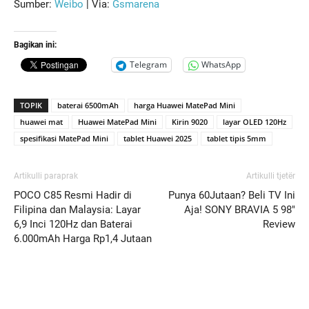
Sumber:
Weibo
| Via:
Gsmarena
Bagikan ini:
Telegram
WhatsApp
TOPIK
baterai 6500mAh
harga Huawei MatePad Mini
huawei mat
Huawei MatePad Mini
Kirin 9020
layar OLED 120Hz
spesifikasi MatePad Mini
tablet Huawei 2025
tablet tipis 5mm
Artikulli paraprak
Artikulli tjetër
POCO C85 Resmi Hadir di
Punya 60Jutaan? Beli TV Ini
Filipina dan Malaysia: Layar
Aja! SONY BRAVIA 5 98″
6,9 Inci 120Hz dan Baterai
Review
6.000mAh Harga Rp1,4 Jutaan