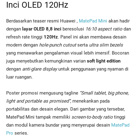
Inci OLED 120Hz
Berdasarkan teaser resmi Huawei ,
MatePad Mini
akan hadir
dengan
layar OLED 8,8 inci
beresolusi
16:10 aspect ratio
dan
refresh rate tinggi
120Hz
. Panel ini akan membawa desain
modern dengan
hole-punch cutout
serta
ultra slim bezels
yang menawarkan pengalaman visual lebih imersif. Bocoran
juga menyebutkan kemungkinan varian
soft light edition
dengan
anti-glare display
untuk penggunaan yang nyaman di
luar ruangan.
Poster promosi mengusung tagline
“Small tablet, big phone,
light and portable as promised”
, menekankan pada
portabilitas dan desain elegan. Dari gambar yang tersebar,
MatePad Mini tampak memiliki
screen-to-body ratio
tinggi
dan modul kamera bundar yang menyerupai desain
MatePad
Pro
series.