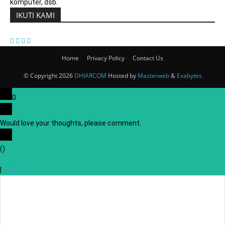
komputer, dsb.
IKUTI KAMI
Home
Privacy Policy
Contact Us
© Copyright 2026
DHIARCOM
Hosted by
Masterweb
&
Exabytes
0
Would love your thoughts, please comment.
x
(
)
x
|
Reply