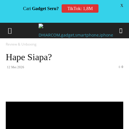
X
Cari
Gadget Seru?
TikTok: 1,8M
Review & Unboxing
Hape Siapa?
0
12 Mei 2026