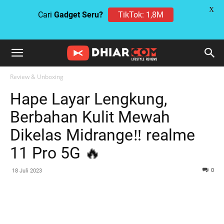
X
Cari
Gadget Seru?
TikTok: 1,8M
Review & Unboxing
Hape Layar Lengkung,
Berbahan Kulit Mewah
Dikelas Midrange‼️ realme
11 Pro 5G 🔥
0
18 Juli 2023