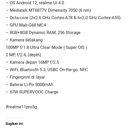
– OS Android 12, realme UI 4.0
– Mediatek MT6877V Dimensity 7050 (6 nm)
– Octa-core (2×2.6 GHz Cortex-A78 & 6×2.0 GHz Cortex-A55)
– GPU Mali-G68 MC4
– 8GB+8GB Dynamic RAM, 256 Storage
– Kamera belakang :
100MP f/1.8 Ultra Clear Mode ( Super OIS )
2 MP, f/2.4, (depth)
– Kamera depan 16MP f/2.5
– WiFi, Bluetooth 5.3, USBC On-the-go, NFC
– Fingerprint di layar
– Baterai Li-Po 5000mAh
– 67W SUPERVOOC Charge
#realme11pro5g
Bagikan ini: