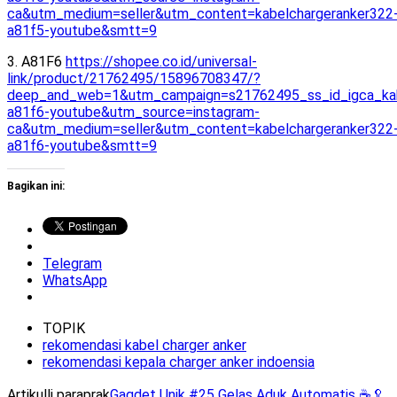
ca&utm_medium=seller&utm_content=kabelchargeranker322
a81f5-youtube&smtt=9
3. A81F6
https://shopee.co.id/universal-
link/product/21762495/15896708347/?
deep_and_web=1&utm_campaign=s21762495_ss_id_igca_kab
a81f6-youtube&utm_source=instagram-
ca&utm_medium=seller&utm_content=kabelchargeranker322
a81f6-youtube&smtt=9
Bagikan ini:
Telegram
WhatsApp
TOPIK
rekomendasi kabel charger anker
rekomendasi kepala charger anker indoensia
Artikulli paraprak
Gagdet Unik #25 Gelas Aduk Automatis ☕️🥄