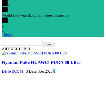
0
Would love your thoughts, please comment.
x
(
)
x
|
Reply
Insert
ARTIKEL LEBIH
Nyaman Pake HUAWEI PURA 80 Ultra
DHIARCOM
-
3 Desember 2025
0