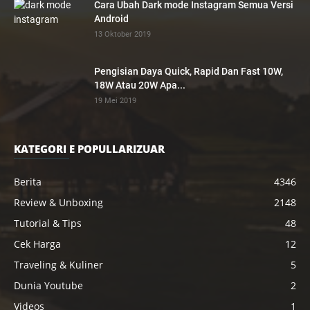
Cara Ubah Dark mode Instagram Semua Versi
Android
13 Oktober 2019
Pengisian Daya Quick, Rapid Dan Fast 10W,
18W Atau 20W Apa...
19 Mei 2019
KATEGORI E POPULLARIZUAR
Berita
4346
Review & Unboxing
2148
Tutorial & Tips
48
Cek Harga
12
Traveling & Kuliner
5
Dunia Youtube
2
Videos
1