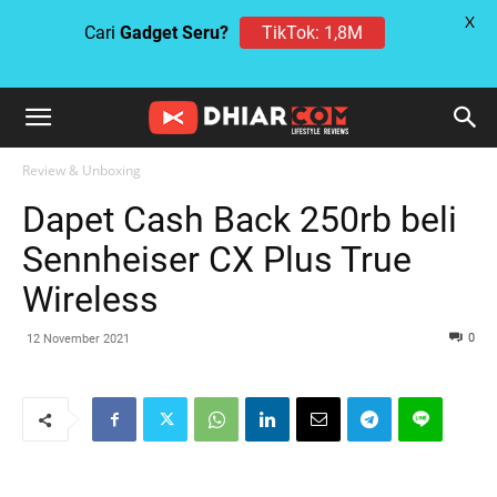
X
Cari
Gadget Seru?
TikTok: 1,8M
Review & Unboxing
Dapet Cash Back 250rb beli
Sennheiser CX Plus True
Wireless
0
12 November 2021