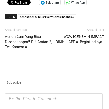
Telegram
WhatsApp
TOPIK
sennheiser cx plus true wireless indonesia
Artikulli paraprak
Artikulli tjetër
Action Cam Yang Bisa
WOW‼️GENSHIN IMPACT
Dicopot-copot‼️ DJI Action 2,
BIKIN HAPE🔥 Begini jadinya..
Tes Kamera🔥
Subscribe