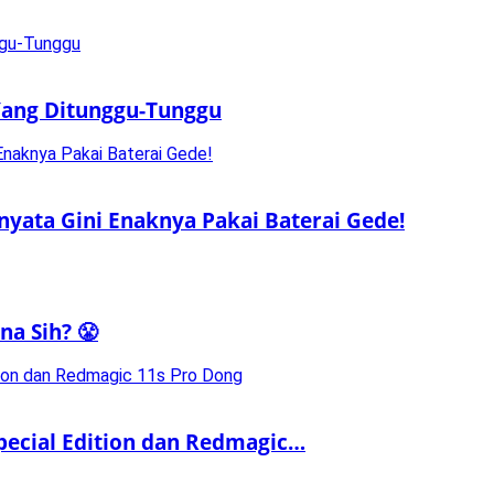
 Yang Ditunggu-Tunggu
rnyata Gini Enaknya Pakai Baterai Gede!
a Sih? 😤
ecial Edition dan Redmagic…