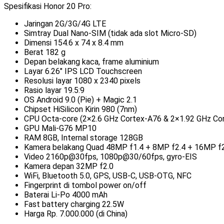
Spesifikasi Honor 20 Pro:
Jaringan 2G/3G/4G LTE
Simtray Dual Nano-SIM (tidak ada slot Micro-SD)
Dimensi 154.6 x 74 x 8.4 mm
Berat 182 g
Depan belakang kaca, frame aluminium
Layar 6.26″ IPS LCD Touchscreen
Resolusi layar 1080 x 2340 pixels
Rasio layar 19.5:9
OS Android 9.0 (Pie) + Magic 2.1
Chipset HiSilicon Kirin 980 (7nm)
CPU Octa-core (2×2.6 GHz Cortex-A76 & 2×1.92 GHz Co
GPU Mali-G76 MP10
RAM 8GB, Internal storage 128GB
Kamera belakang Quad 48MP f1.4 + 8MP f2.4 + 16MP f2
Video 2160p@30fps, 1080p@30/60fps, gyro-EIS
Kamera depan 32MP f2.0
WiFi, Bluetooth 5.0, GPS, USB-C, USB-OTG, NFC
Fingerprint di tombol power on/off
Baterai Li-Po 4000 mAh
Fast battery charging 22.5W
Harga Rp. 7.000.000 (di China)