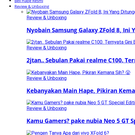
Beli Hape Resmi
Review & Unboxing
Review & Unboxing
Nyobain Samsung Galaxy ZFold 8, Ini
Review & Unboxing
2jtan.. Sebulan Pakai realme C100. Te
Review & Unboxing
Kebanyakan Main Hape, Pikiran Keman
Review & Unboxing
Kamu Gamers? pake nubia Neo 5 GT Sp