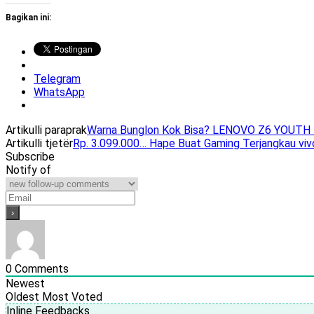
Bagikan ini:
Telegram
WhatsApp
Artikulli paraprak
Warna Bunglon Kok Bisa? LENOVO Z6 YOUTH 
Artikulli tjetër
Rp. 3.099.000… Hape Buat Gaming Terjangkau v
Subscribe
Notify of
0
Comments
Newest
Oldest
Most Voted
Inline Feedbacks