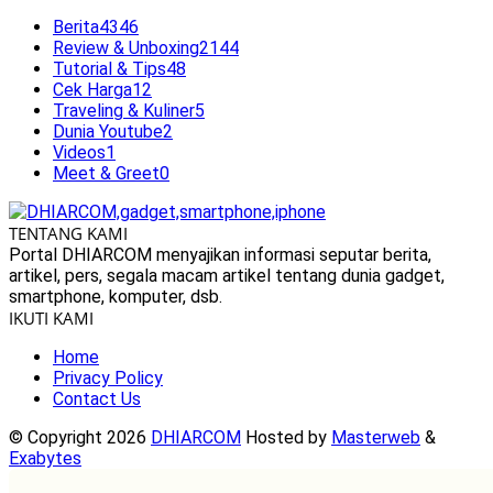
Berita
4346
Review & Unboxing
2144
Tutorial & Tips
48
Cek Harga
12
Traveling & Kuliner
5
Dunia Youtube
2
Videos
1
Meet & Greet
0
TENTANG KAMI
Portal DHIARCOM menyajikan informasi seputar berita,
artikel, pers, segala macam artikel tentang dunia gadget,
smartphone, komputer, dsb.
IKUTI KAMI
Home
Privacy Policy
Contact Us
© Copyright 2026
DHIARCOM
Hosted by
Masterweb
&
Exabytes