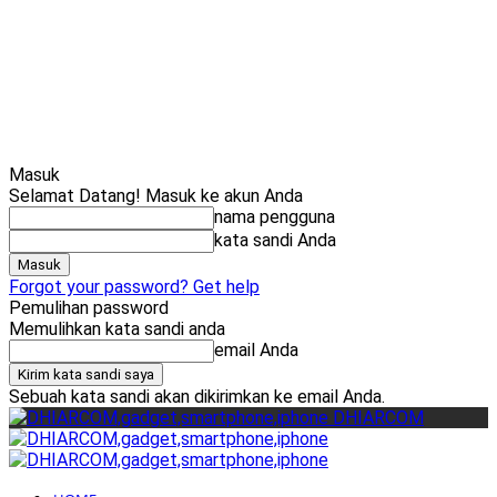
Cari
Gadget Seru?
TikTok: 
Masuk
Selamat Datang! Masuk ke akun Anda
nama pengguna
kata sandi Anda
Forgot your password? Get help
Pemulihan password
Memulihkan kata sandi anda
email Anda
Sebuah kata sandi akan dikirimkan ke email Anda.
DHIARCOM