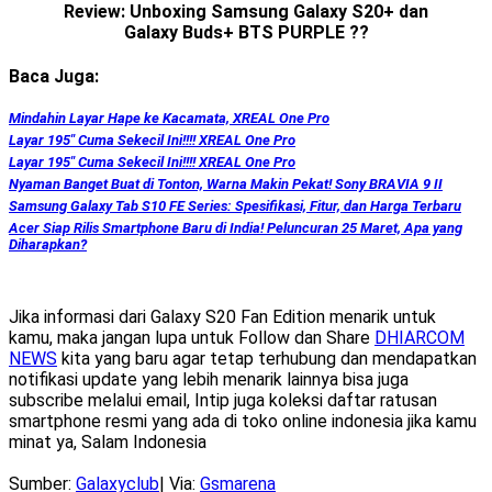
Review: Unboxing Samsung Galaxy S20+ dan
Galaxy Buds+ BTS PURPLE ??
Baca Juga:
Mindahin Layar Hape ke Kacamata, XREAL One Pro
Layar 195″ Cuma Sekecil Ini!!!! XREAL One Pro
Layar 195″ Cuma Sekecil Ini!!!! XREAL One Pro
Nyaman Banget Buat di Tonton, Warna Makin Pekat! Sony BRAVIA 9 II
Samsung Galaxy Tab S10 FE Series: Spesifikasi, Fitur, dan Harga Terbaru
Acer Siap Rilis Smartphone Baru di India! Peluncuran 25 Maret, Apa yang
Diharapkan?
Jika informasi dari Galaxy S20 Fan Edition menarik untuk
kamu, maka jangan lupa untuk Follow dan Share
DHIARCOM
NEWS
kita yang baru agar tetap terhubung dan mendapatkan
notifikasi update yang lebih menarik lainnya bisa juga
subscribe melalui email, Intip juga koleksi daftar ratusan
smartphone resmi yang ada di toko online indonesia jika kamu
minat ya, Salam Indonesia
Sumber:
Galaxyclub
| Via:
Gsmarena