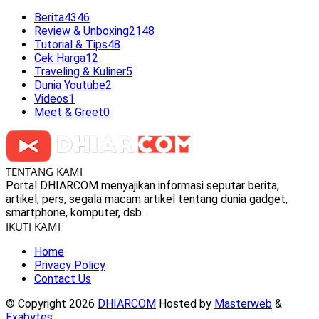
Berita
4346
Review & Unboxing
2148
Tutorial & Tips
48
Cek Harga
12
Traveling & Kuliner
5
Dunia Youtube
2
Videos
1
Meet & Greet
0
TENTANG KAMI
Portal DHIARCOM menyajikan informasi seputar berita,
artikel, pers, segala macam artikel tentang dunia gadget,
smartphone, komputer, dsb.
IKUTI KAMI
Home
Privacy Policy
Contact Us
© Copyright 2026
DHIARCOM
Hosted by
Masterweb
&
Exabytes