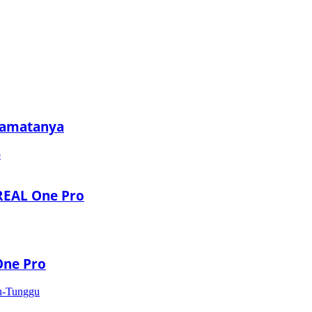
camatanya
REAL One Pro
One Pro