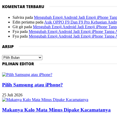
KOMENTAR TERBARU
Salvira
pada
Mengubah Emoji Android Jadi Emoji iPhone Tanp
Edin periatna
pada
Asik OPPO F9 Dan F9 Pro Kebagian Andr
Git git
pada
Mengubah Emoji Android Jadi Emoji iPhone Tanpa
Fya
pada
Mengubah Emoji Android Jadi Emoji iPhone Tanpa A
Fya
pada
Mengubah Emoji Android Jadi Emoji iPhone Tanpa A
ARSIP
Arsip
PILIHAN EDITOR
Pilih Samsung atau iPhone?
25 Juli 2026
Makanya Kalo Mata Minus Dipake Kacamatanya