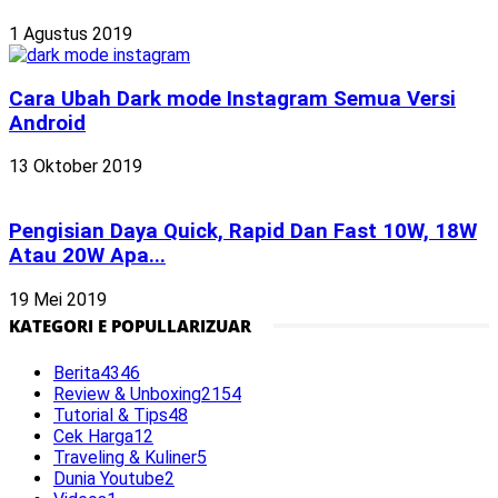
1 Agustus 2019
Cara Ubah Dark mode Instagram Semua Versi
Android
13 Oktober 2019
Pengisian Daya Quick, Rapid Dan Fast 10W, 18W
Atau 20W Apa...
19 Mei 2019
KATEGORI E POPULLARIZUAR
Berita
4346
Review & Unboxing
2154
Tutorial & Tips
48
Cek Harga
12
Traveling & Kuliner
5
Dunia Youtube
2