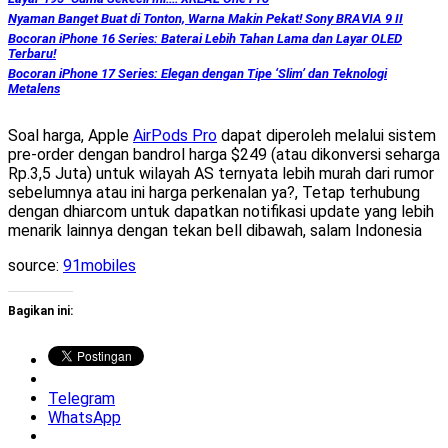
Nyaman Banget Buat di Tonton, Warna Makin Pekat! Sony BRAVIA 9 II
Bocoran iPhone 16 Series: Baterai Lebih Tahan Lama dan Layar OLED
Terbaru!
Bocoran iPhone 17 Series: Elegan dengan Tipe ‘Slim’ dan Teknologi
Metalens
Soal harga, Apple
AirPods Pro
dapat diperoleh melalui sistem
pre-order dengan bandrol harga $249 (atau dikonversi seharga
Rp.3,5 Juta) untuk wilayah AS ternyata lebih murah dari rumor
sebelumnya atau ini harga perkenalan ya?, Tetap terhubung
dengan dhiarcom untuk dapatkan notifikasi update yang lebih
menarik lainnya dengan tekan bell dibawah, salam Indonesia
source:
91mobiles
Bagikan ini:
Telegram
WhatsApp