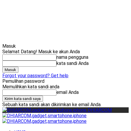
Cari
Gadget Seru?
TikTok: 
Masuk
Selamat Datang! Masuk ke akun Anda
nama pengguna
kata sandi Anda
Forgot your password? Get help
Pemulihan password
Memulihkan kata sandi anda
email Anda
Sebuah kata sandi akan dikirimkan ke email Anda.
DHIARCOM