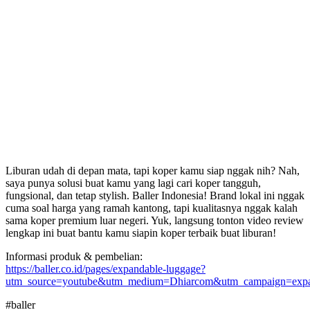
Liburan udah di depan mata, tapi koper kamu siap nggak nih? Nah,
saya punya solusi buat kamu yang lagi cari koper tangguh,
fungsional, dan tetap stylish. Baller Indonesia! Brand lokal ini nggak
cuma soal harga yang ramah kantong, tapi kualitasnya nggak kalah
sama koper premium luar negeri. Yuk, langsung tonton video review
lengkap ini buat bantu kamu siapin koper terbaik buat liburan!
Informasi produk & pembelian:
https://baller.co.id/pages/expandable-luggage?
utm_source=youtube&utm_medium=Dhiarcom&utm_campaign=exp
#baller