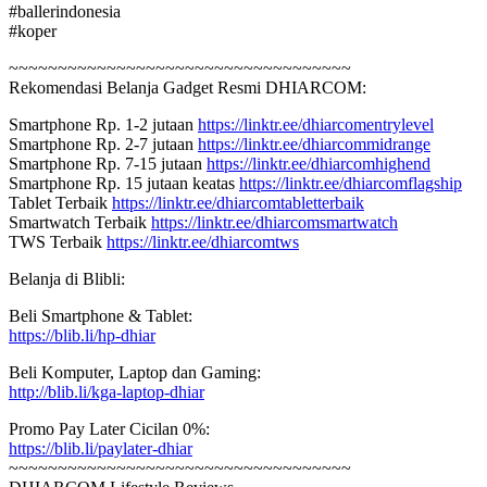
#ballerindonesia
#koper
~~~~~~~~~~~~~~~~~~~~~~~~~~~~~~~~~~~
Rekomendasi Belanja Gadget Resmi DHIARCOM:
Smartphone Rp. 1-2 jutaan
https://linktr.ee/dhiarcomentrylevel
Smartphone Rp. 2-7 jutaan
https://linktr.ee/dhiarcommidrange
Smartphone Rp. 7-15 jutaan
https://linktr.ee/dhiarcomhighend
Smartphone Rp. 15 jutaan keatas
https://linktr.ee/dhiarcomflagship
Tablet Terbaik
https://linktr.ee/dhiarcomtabletterbaik
Smartwatch Terbaik
https://linktr.ee/dhiarcomsmartwatch
TWS Terbaik
https://linktr.ee/dhiarcomtws
Belanja di Blibli:
Beli Smartphone & Tablet:
https://blib.li/hp-dhiar
Beli Komputer, Laptop dan Gaming:
http://blib.li/kga-laptop-dhiar
Promo Pay Later Cicilan 0%:
https://blib.li/paylater-dhiar
~~~~~~~~~~~~~~~~~~~~~~~~~~~~~~~~~~~