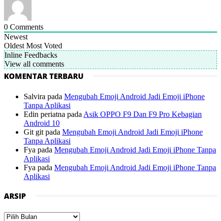
0
Comments
Newest
Oldest
Most Voted
Inline Feedbacks
View all comments
KOMENTAR TERBARU
Salvira
pada
Mengubah Emoji Android Jadi Emoji iPhone
Tanpa Aplikasi
Edin periatna
pada
Asik OPPO F9 Dan F9 Pro Kebagian
Android 10
Git git
pada
Mengubah Emoji Android Jadi Emoji iPhone
Tanpa Aplikasi
Fya
pada
Mengubah Emoji Android Jadi Emoji iPhone Tanpa
Aplikasi
Fya
pada
Mengubah Emoji Android Jadi Emoji iPhone Tanpa
Aplikasi
ARSIP
Arsip