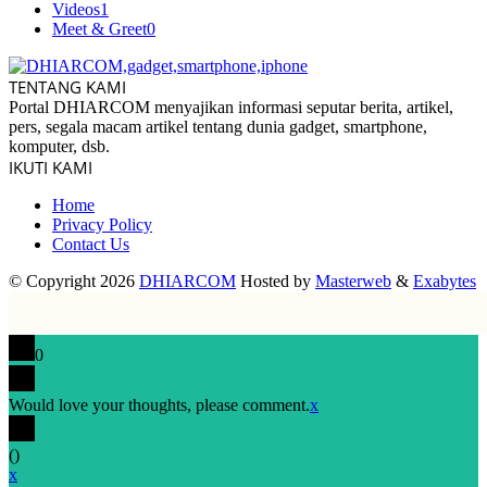
Videos
1
Meet & Greet
0
TENTANG KAMI
Portal DHIARCOM menyajikan informasi seputar berita, artikel,
pers, segala macam artikel tentang dunia gadget, smartphone,
komputer, dsb.
IKUTI KAMI
Home
Privacy Policy
Contact Us
© Copyright 2026
DHIARCOM
Hosted by
Masterweb
&
Exabytes
0
Would love your thoughts, please comment.
x
(
)
x