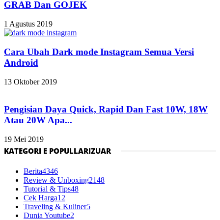
GRAB Dan GOJEK
1 Agustus 2019
Cara Ubah Dark mode Instagram Semua Versi
Android
13 Oktober 2019
Pengisian Daya Quick, Rapid Dan Fast 10W, 18W
Atau 20W Apa...
19 Mei 2019
KATEGORI E POPULLARIZUAR
Berita
4346
Review & Unboxing
2148
Tutorial & Tips
48
Cek Harga
12
Traveling & Kuliner
5
Dunia Youtube
2