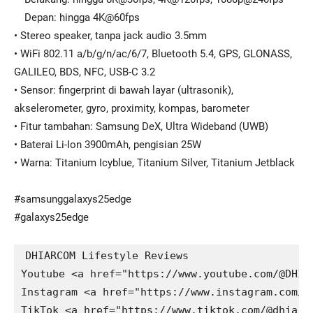
Depan: hingga 4K@60fps
• Stereo speaker, tanpa jack audio 3.5mm
• WiFi 802.11 a/b/g/n/ac/6/7, Bluetooth 5.4, GPS, GLONASS,
GALILEO, BDS, NFC, USB-C 3.2
• Sensor: fingerprint di bawah layar (ultrasonik),
akselerometer, gyro, proximity, kompas, barometer
• Fitur tambahan: Samsung DeX, Ultra Wideband (UWB)
• Baterai Li-Ion 3900mAh, pengisian 25W
• Warna: Titanium Icyblue, Titanium Silver, Titanium Jetblack
#samsunggalaxys25edge
#galaxys25edge
DHIARCOM Lifestyle Reviews

Youtube <a href="https://www.youtube.com/@DHIA
Instagram <a href="https://www.instagram.com/@
TikTok <a href="https://www.tiktok.com/@dhiarc