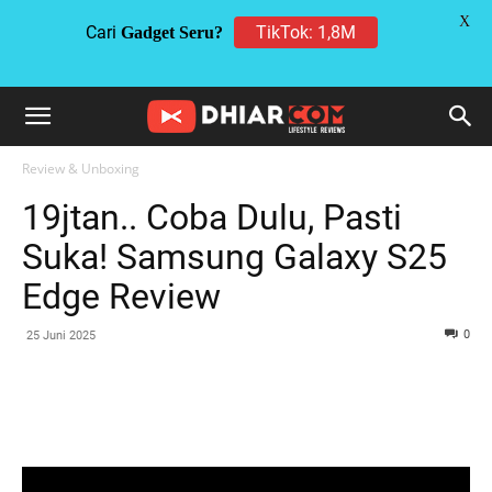
X
Cari
TikTok: 1,8M
Gadget Seru?
Review & Unboxing
19jtan.. Coba Dulu, Pasti
Suka! Samsung Galaxy S25
Edge Review
0
25 Juni 2025