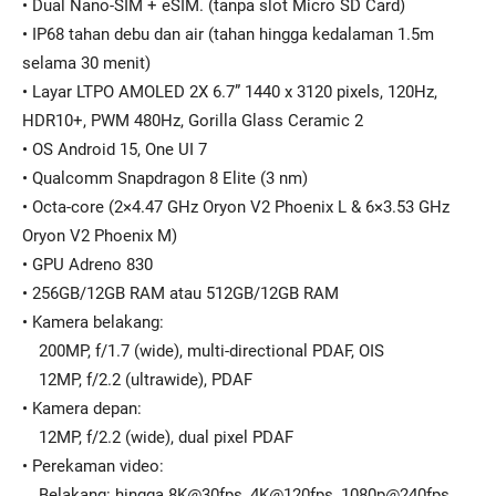
• Dual Nano-SIM + eSIM. (tanpa slot Micro SD Card)
• IP68 tahan debu dan air (tahan hingga kedalaman 1.5m
selama 30 menit)
• Layar LTPO AMOLED 2X 6.7” 1440 x 3120 pixels, 120Hz,
HDR10+, PWM 480Hz, Gorilla Glass Ceramic 2
• OS Android 15, One UI 7
• Qualcomm Snapdragon 8 Elite (3 nm)
• Octa-core (2×4.47 GHz Oryon V2 Phoenix L & 6×3.53 GHz
Oryon V2 Phoenix M)
• GPU Adreno 830
• 256GB/12GB RAM atau 512GB/12GB RAM
• Kamera belakang:
200MP, f/1.7 (wide), multi-directional PDAF, OIS
12MP, f/2.2 (ultrawide), PDAF
• Kamera depan:
12MP, f/2.2 (wide), dual pixel PDAF
• Perekaman video:
Belakang: hingga 8K@30fps, 4K@120fps, 1080p@240fps