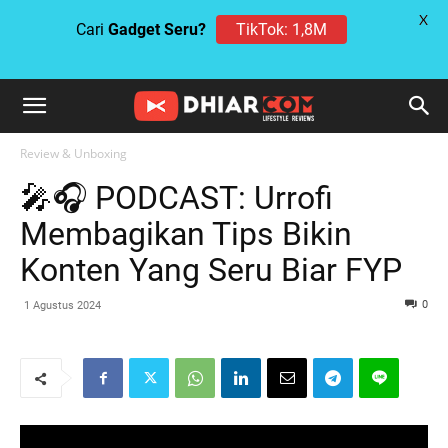
X
Cari
Gadget Seru?
TikTok: 1,8M
Review & Unboxing
🎤🎧 PODCAST: Urrofi
Membagikan Tips Bikin
Konten Yang Seru Biar FYP
0
1 Agustus 2024