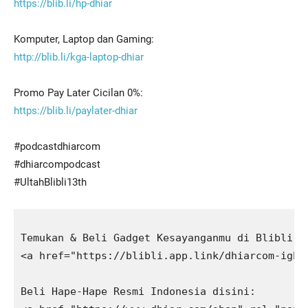
https://blib.li/hp-dhiar
Komputer, Laptop dan Gaming:
http://blib.li/kga-laptop-dhiar
Promo Pay Later Cicilan 0%:
https://blib.li/paylater-dhiar
#podcastdhiarcom
#dhiarcompodcast
#UltahBlibli13th
Temukan & Beli Gadget Kesayanganmu di Blibli:

<a href="https://blibli.app.link/dhiarcom-igbi
Beli Hape-Hape Resmi Indonesia disini:
