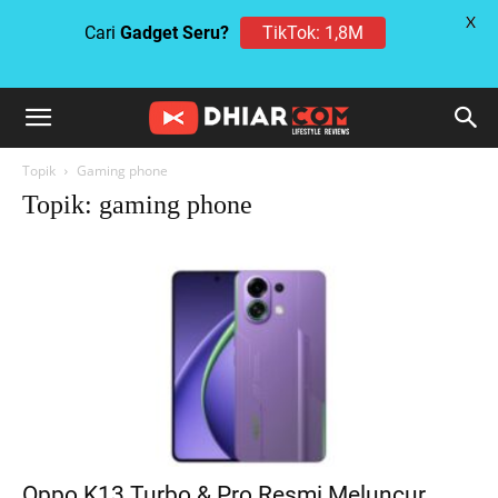
X
Cari
Gadget Seru?
TikTok: 1,8M
Topik
Gaming phone
Topik: gaming phone
Oppo K13 Turbo & Pro Resmi Meluncur,