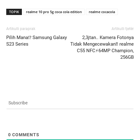
TOPIK
realme 10 pro 5g coca cola edition
realme cocacola
Artikulli paraprak
Artikulli tjetër
Pilih Mana⁉️ Samsung Galaxy
2,3jtan.. Kamera Fotonya
S23 Series
Tidak Mengecewakan‼️ realme
C55 NFC⚡️64MP Champion,
256GB
Subscribe
0
COMMENTS