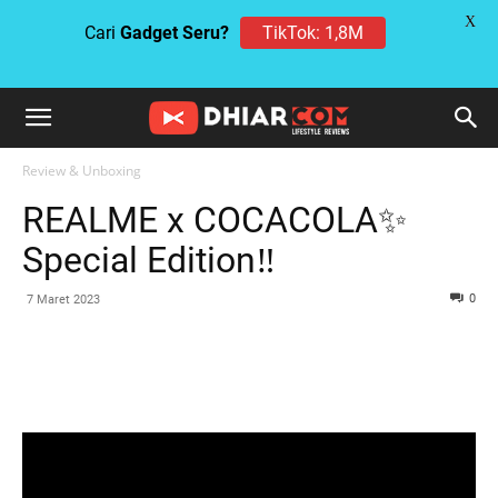
X
Cari
Gadget Seru?
TikTok: 1,8M
Review & Unboxing
REALME x COCACOLA✨
Special Edition‼️
0
7 Maret 2023