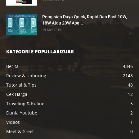
13 Oktober 2019
Pengisian Daya Quick, Rapid Dan Fast 10W,
18W Atau 20W Apa...
19 Mei 2019
KATEGORI E POPULLARIZUAR
Berita
4346
Review & Unboxing
2148
Tutorial & Tips
48
Cek Harga
12
Traveling & Kuliner
5
Dunia Youtube
2
Videos
1
Meet & Greet
0