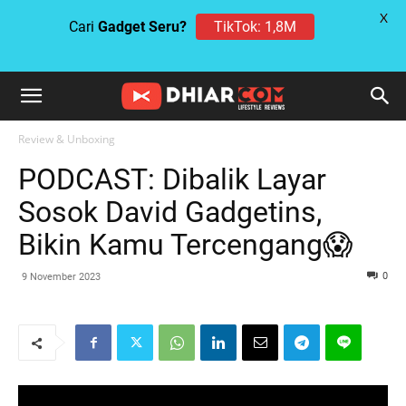
X
TikTok: 1,8M
Cari
Gadget Seru?
Review & Unboxing
PODCAST: Dibalik Layar
Sosok David Gadgetins,
Bikin Kamu Tercengang😱
0
9 November 2023