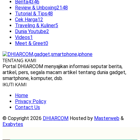
Berita
4346
Review & Unboxing
2148
Tutorial & Tips
48
Cek Harga
12
Traveling & Kuliner
5
Dunia Youtube
2
Videos
1
Meet & Greet
0
TENTANG KAMI
Portal DHIARCOM menyajikan informasi seputar berita,
artikel, pers, segala macam artikel tentang dunia gadget,
smartphone, komputer, dsb.
IKUTI KAMI
Home
Privacy Policy
Contact Us
© Copyright 2026
DHIARCOM
Hosted by
Masterweb
&
Exabytes