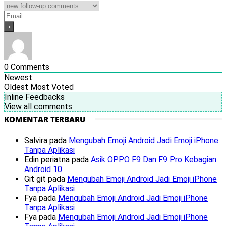
0
Comments
Newest
Oldest
Most Voted
Inline Feedbacks
View all comments
KOMENTAR TERBARU
Salvira
pada
Mengubah Emoji Android Jadi Emoji iPhone
Tanpa Aplikasi
Edin periatna
pada
Asik OPPO F9 Dan F9 Pro Kebagian
Android 10
Git git
pada
Mengubah Emoji Android Jadi Emoji iPhone
Tanpa Aplikasi
Fya
pada
Mengubah Emoji Android Jadi Emoji iPhone
Tanpa Aplikasi
Fya
pada
Mengubah Emoji Android Jadi Emoji iPhone