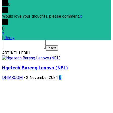
0
Would love your thoughts, please comment.
x
(
)
x
|
Reply
Insert
ARTIKEL LEBIH
Ngetech Bareng Lenovo (NBL)
DHIARCOM
-
2 November 2021
0