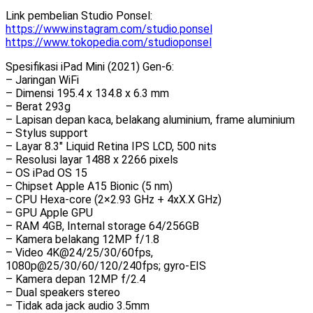
Link pembelian Studio Ponsel:
https://www.instagram.com/studio.ponsel
https://www.tokopedia.com/studioponsel
Spesifikasi iPad Mini (2021) Gen-6:
– Jaringan WiFi
– Dimensi 195.4 x 134.8 x 6.3 mm
– Berat 293g
– Lapisan depan kaca, belakang aluminium, frame aluminium
– Stylus support
– Layar 8.3″ Liquid Retina IPS LCD, 500 nits
– Resolusi layar 1488 x 2266 pixels
– OS iPad OS 15
– Chipset Apple A15 Bionic (5 nm)
– CPU Hexa-core (2×2.93 GHz + 4xX.X GHz)
– GPU Apple GPU
– RAM 4GB, Internal storage 64/256GB
– Kamera belakang 12MP f/1.8
– Video 4K@24/25/30/60fps,
1080p@25/30/60/120/240fps; gyro-EIS
– Kamera depan 12MP f/2.4
– Dual speakers stereo
– Tidak ada jack audio 3.5mm