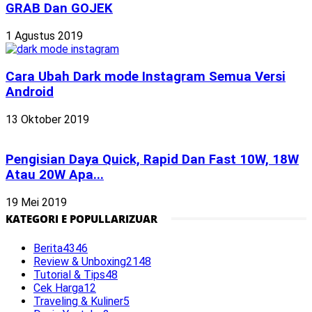
GRAB Dan GOJEK
1 Agustus 2019
Cara Ubah Dark mode Instagram Semua Versi
Android
13 Oktober 2019
Pengisian Daya Quick, Rapid Dan Fast 10W, 18W
Atau 20W Apa...
19 Mei 2019
KATEGORI E POPULLARIZUAR
Berita
4346
Review & Unboxing
2148
Tutorial & Tips
48
Cek Harga
12
Traveling & Kuliner
5