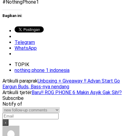
#NothingPhone1
Bagikan ini:
Telegram
WhatsApp
TOPIK
nothing phone 1 indonesia
Artikulli paraprak
Unboxing + Giveaway ‼️ Advan Start Go
Eargun Buds, Bass-nya nendang
Artikulli tjetër
Baru‼️ ROG PHONE 6 Makin Asyik Gak Sih⁉️
Subscribe
Notify of