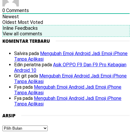
0
Comments
Newest
Oldest
Most Voted
Inline Feedbacks
View all comments
KOMENTAR TERBARU
Salvira
pada
Mengubah Emoji Android Jadi Emoji iPhone
Tanpa Aplikasi
Edin periatna
pada
Asik OPPO F9 Dan F9 Pro Kebagian
Android 10
Git git
pada
Mengubah Emoji Android Jadi Emoji iPhone
Tanpa Aplikasi
Fya
pada
Mengubah Emoji Android Jadi Emoji iPhone
Tanpa Aplikasi
Fya
pada
Mengubah Emoji Android Jadi Emoji iPhone
Tanpa Aplikasi
ARSIP
Arsip