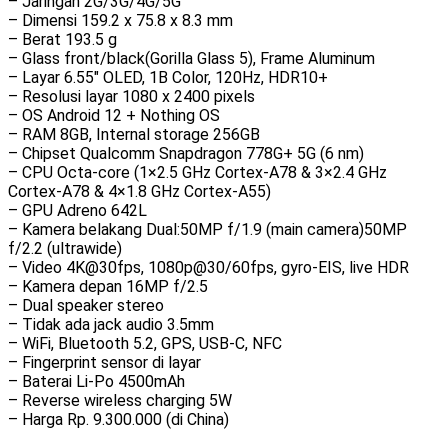
– Jaringan 2G/3G/4G/5G
– Dimensi 159.2 x 75.8 x 8.3 mm
– Berat 193.5 g
– Glass front/black(Gorilla Glass 5), Frame Aluminum
– Layar 6.55″ OLED, 1B Color, 120Hz, HDR10+
– Resolusi layar 1080 x 2400 pixels
– OS Android 12 + Nothing OS
– RAM 8GB, Internal storage 256GB
– Chipset Qualcomm Snapdragon 778G+ 5G (6 nm)
– CPU Octa-core (1×2.5 GHz Cortex-A78 & 3×2.4 GHz
Cortex-A78 & 4×1.8 GHz Cortex-A55)
– GPU Adreno 642L
– Kamera belakang Dual:50MP f/1.9 (main camera)50MP
f/2.2 (ultrawide)
– Video 4K@30fps, 1080p@30/60fps, gyro-EIS, live HDR
– Kamera depan 16MP f/2.5
– Dual speaker stereo
– Tidak ada jack audio 3.5mm
– WiFi, Bluetooth 5.2, GPS, USB-C, NFC
– Fingerprint sensor di layar
– Baterai Li-Po 4500mAh
– Reverse wireless charging 5W
– Harga Rp. 9.300.000 (di China)