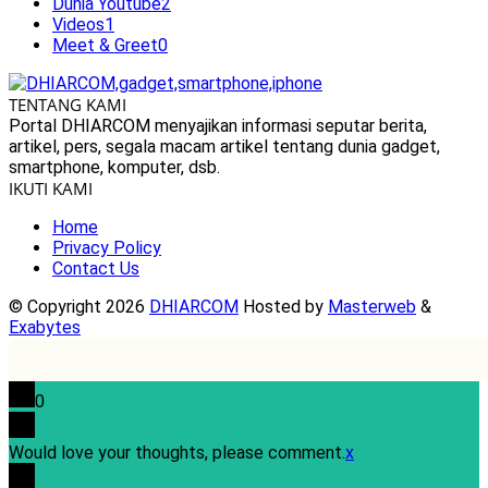
Dunia Youtube
2
Videos
1
Meet & Greet
0
TENTANG KAMI
Portal DHIARCOM menyajikan informasi seputar berita,
artikel, pers, segala macam artikel tentang dunia gadget,
smartphone, komputer, dsb.
IKUTI KAMI
Home
Privacy Policy
Contact Us
© Copyright 2026
DHIARCOM
Hosted by
Masterweb
&
Exabytes
0
Would love your thoughts, please comment.
x