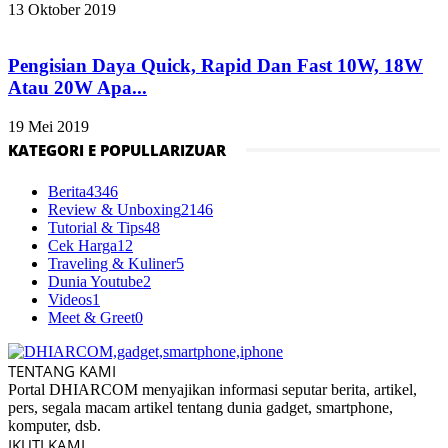
13 Oktober 2019
Pengisian Daya Quick, Rapid Dan Fast 10W, 18W
Atau 20W Apa...
19 Mei 2019
KATEGORI E POPULLARIZUAR
Berita
4346
Review & Unboxing
2146
Tutorial & Tips
48
Cek Harga
12
Traveling & Kuliner
5
Dunia Youtube
2
Videos
1
Meet & Greet
0
TENTANG KAMI
Portal DHIARCOM menyajikan informasi seputar berita, artikel,
pers, segala macam artikel tentang dunia gadget, smartphone,
komputer, dsb.
IKUTI KAMI