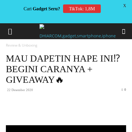
X
Cari
Gadget Seru?
TikTok: 1,8M
Review & Unboxing
MAU DAPETIN HAPE INI⁉️
BEGINI CARANYA +
GIVEAWAY🔥
0
22 Desember 2020