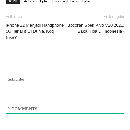
TOPIK
itel vision 1 plus
review itel vision 1 plus
Artikulli paraprak
Artikulli tjetër
iPhone 12 Menjadi Handphone
Bocoran Spek Vivo V20 2021,
5G Terlaris Di Dunia, Koq
Bakal Tiba Di Indonesia?
Bisa?
Subscribe
0
COMMENTS