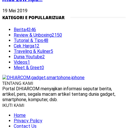
19 Mei 2019
KATEGORI E POPULLARIZUAR
Berita
4346
Review & Unboxing
2150
Tutorial & Tips
48
Cek Harga
12
Traveling & Kuliner
5
Dunia Youtube
2
Videos
1
Meet & Greet
0
TENTANG KAMI
Portal DHIARCOM menyajikan informasi seputar berita,
artikel, pers, segala macam artikel tentang dunia gadget,
smartphone, komputer, dsb.
IKUTI KAMI
Home
Privacy Policy
Contact Us