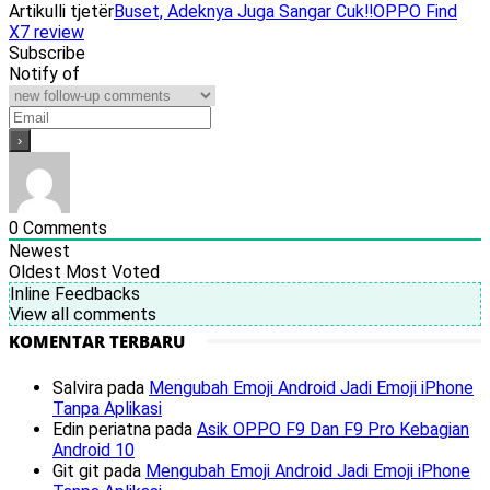
Artikulli tjetër
Buset, Adeknya Juga Sangar Cuk‼️OPPO Find
X7 review
Subscribe
Notify of
0
Comments
Newest
Oldest
Most Voted
Inline Feedbacks
View all comments
KOMENTAR TERBARU
Salvira
pada
Mengubah Emoji Android Jadi Emoji iPhone
Tanpa Aplikasi
Edin periatna
pada
Asik OPPO F9 Dan F9 Pro Kebagian
Android 10
Git git
pada
Mengubah Emoji Android Jadi Emoji iPhone