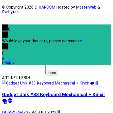
© Copyright 2026
DHIARCOM
Hosted by
Masterweb
&
Exabytes
0
Would love your thoughts, please comment.
x
(
)
x
|
Reply
Insert
ARTIKEL LEBIH
Gadget Unik #33 Keyboard Mechanical + Kincir
🌪️😁
DHIARCOM
-
22 Agustus 2023
0