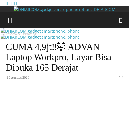
Cari
Gadget Seru?
TikTok: 1,8M
DHIARCOM
Review & Unboxing
CUMA 4,9jt‼️🤯 ADVAN
Laptop Workpro, Layar Bisa
Dibuka 165 Derajat
0
16 Agustus 2023