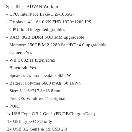
Spesifikasi ADVAN Workpro:
– CPU​​: Intel® Ice Lake-U i5-1035G7
– Display​​: 14” 16:10 2K FHD 1920*1200 IPS
– GPU​​: Intel integrated graphics
– RAM​​: 8GB DDR4 SODIMM upgradable
– Memory​: 256GB M.2 2280 Sata/PCIe4.0 upgradable
– Camera​​: Yes
– WIFI​​: 802.11 b/g/n/ac/ax
– Bluetooth​: Yes
– Speaker​​: 2x box speakers 4Ω 2W
– Battery​​: Polymer 6600 mAh, 50.16Wh
– Size​​: 311.6*217.8*16.8mm
– Free OS​​: Windows 11 Original
– PORT ​​:
1x USB Type C 3.2 Gen1 (PD/DP/Charger/Data)
​​ 1x USB Type C PD only
​​ 2x USB 3.2 Gen1 & 1x USB 2.0